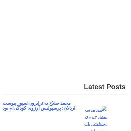
کوئنزهدو
تیم
برزیل
و
کلمبیا
با
بازیکنان
Read
More…
Latest Posts
محمد صلاح به ترابزون‌اسپور پیوست
اردلان: پرسپولیس آرزوی کودکی‌ام بود