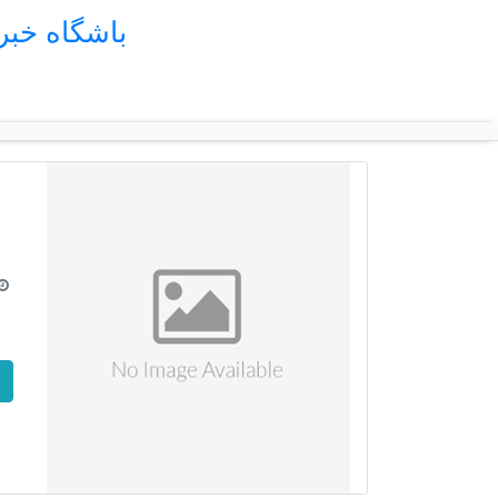
باشگاه خب
ش