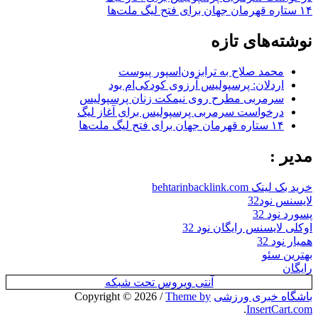
۱۴ ستاره قهرمان جهان برای فتح لیگ ملت‌ها
نوشته‌های تازه
محمد صلاح به ترابزون‌اسپور پیوست
اردلان: پرسپولیس آرزوی کودکی‌ام بود
سرمربی مطرح روی نیمکت زنان پرسپولیس
درخواست سرمربی پرسپولیس برای آغاز لیگ
۱۴ ستاره قهرمان جهان برای فتح لیگ ملت‌ها
مدیر :
خرید بک لینک behtarinbacklink.com
لایسنس نود32
پسورد نود 32
اوکلی لایسنس رایگان نود 32
همیار نود 32
بهترین سئو
رایگان
آنتی ویروس تحت شبکه
باشگاه خبری ورزشی
Copyright © 2026
Theme by
/
.
InsertCart.com