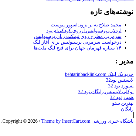
نوشته‌های تازه
محمد صلاح به ترابزون‌اسپور پیوست
اردلان: پرسپولیس آرزوی کودکی‌ام بود
سرمربی مطرح روی نیمکت زنان پرسپولیس
درخواست سرمربی پرسپولیس برای آغاز لیگ
۱۴ ستاره قهرمان جهان برای فتح لیگ ملت‌ها
مدیر :
خرید بک لینک behtarinbacklink.com
لایسنس نود32
پسورد نود 32
اوکلی لایسنس رایگان نود 32
همیار نود 32
بهترین سئو
رایگان
باشگاه خبری ورزشی
Copyright © 2026
Theme by InsertCart.com
/
.