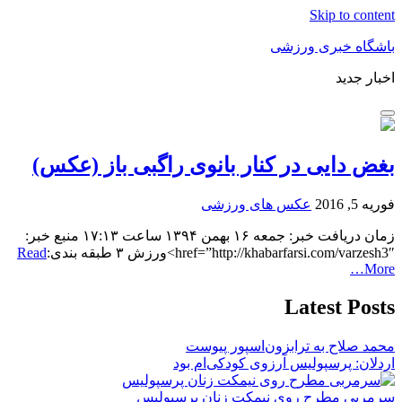
Skip to content
باشگاه خبری ورزشی
اخبار جدید
بغض دایی در کنار بانوی راگبی باز (عکس)
فوریه 5, 2016
عکس های ورزشی
زمان دریافت خبر: جمعه ۱۶ بهمن ۱۳۹۴ ساعت ۱۷:۱۳ منبع خبر:
href=”http://khabarfarsi.com/varzesh3″>ورزش ۳ طبقه بندی:
Read
More…
Latest Posts
محمد صلاح به ترابزون‌اسپور پیوست
اردلان: پرسپولیس آرزوی کودکی‌ام بود
سرمربی مطرح روی نیمکت زنان پرسپولیس