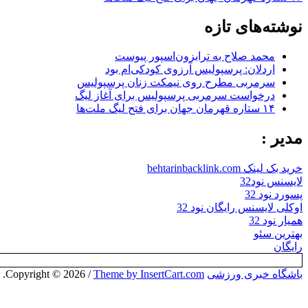
نوشته‌های تازه
محمد صلاح به ترابزون‌اسپور پیوست
اردلان: پرسپولیس آرزوی کودکی‌ام بود
سرمربی مطرح روی نیمکت زنان پرسپولیس
درخواست سرمربی پرسپولیس برای آغاز لیگ
۱۴ ستاره قهرمان جهان برای فتح لیگ ملت‌ها
مدیر :
خرید بک لینک behtarinbacklink.com
لایسنس نود32
پسورد نود 32
اوکلی لایسنس رایگان نود 32
همیار نود 32
بهترین سئو
رایگان
باشگاه خبری ورزشی
Copyright © 2026
Theme by InsertCart.com
/
.