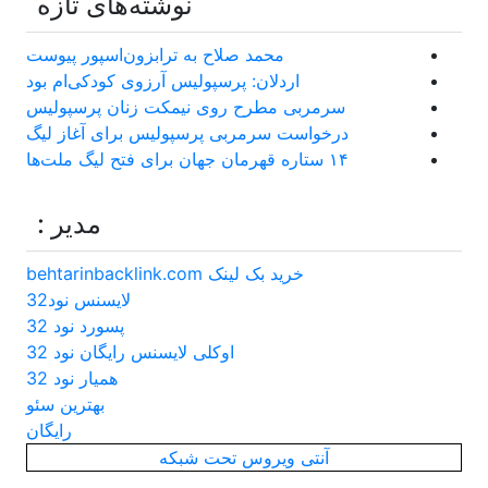
نوشته‌های تازه
محمد صلاح به ترابزون‌اسپور پیوست
اردلان: پرسپولیس آرزوی کودکی‌ام بود
سرمربی مطرح روی نیمکت زنان پرسپولیس
درخواست سرمربی پرسپولیس برای آغاز لیگ
۱۴ ستاره قهرمان جهان برای فتح لیگ ملت‌ها
مدیر :
خرید بک لینک behtarinbacklink.com
لایسنس نود32
پسورد نود 32
اوکلی لایسنس رایگان نود 32
همیار نود 32
بهترین سئو
رایگان
آنتی ویروس تحت شبکه