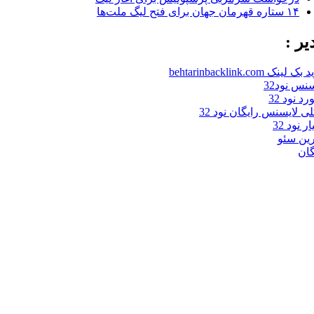
۱۴ ستاره قهرمان جهان برای فتح لیگ ملت‌ها
یر :
 لینک behtarinbacklink.com
نس نود32
د نود 32
لی لایسنس رایگان نود 32
ر نود 32
رین سئو
گان