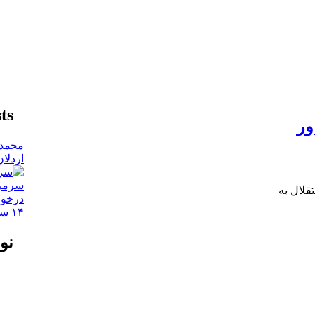
ts
ور
محمد 
اردلا
سرمرب
قلال به
درخوا
۱۴ ستاره قهرمان جهان برای فتح لیگ ملت‌ها
نو