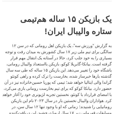
یک بازیکن ١۵ ساله هم‌تیمی
ستاره والیبال ایران!
به گزارش “ورزش سه”، یک بازیکن اهل رومانی که در سن ۱۲
سالگی برای تیم ملی زیر ۱۷ سال کشورش به میدان رفت و توجه
بسیاری را به خود جلب کرد، حالا در آستانه یک انتقال مهم قرار
گرفته است. بیانکا-گابریلا کوکو، بازیکن بااستعداد والیبال رومانی،
باشگاه خود را تغییر می‌دهد. این بازیکن ۱۵ ساله که طی سه سال
گذشته بارها خبرساز شده، بخارست را ترک کرده و راهی کونئو
گراندا والی ایتالیا خواهد شد؛ تیمی که پوریا حسین‌خانزاده نیز در آن
حضور دارد. بیانکا کوکو که برای تیم بخارست رومانی بازی می‌کرد،
با امضای قرارداد با کونئو، نخستین تجربه لژیونری خود را آغاز خواهد
کرد. هواداران والیبال نخستین بار در سال ۲۰۲۳ نام این بازیکن
رومانیایی را شنیدند؛ زمانی که او با وجود تنها ۱۲ سال سن، در
مسابقات قهرمانی زیر ۱۷ سال اروپا درخشید. این دریافت‌کننده