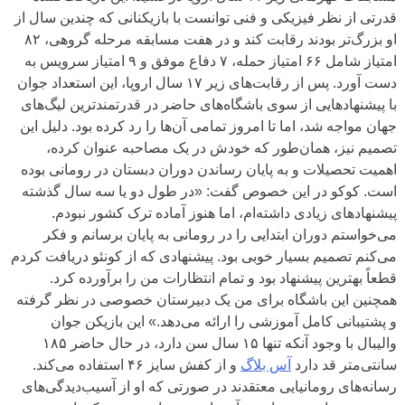
قدرتی از نظر فیزیکی و فنی توانست با بازیکنانی که چندین سال از
او بزرگ‌تر بودند رقابت کند و در هفت مسابقه مرحله گروهی، ۸۲
امتیاز شامل ۶۶ امتیاز حمله، ۷ دفاع موفق و ۹ امتیاز سرویس به
دست آورد. پس از رقابت‌های زیر ۱۷ سال اروپا، این استعداد جوان
با پیشنهادهایی از سوی باشگاه‌های حاضر در قدرتمندترین لیگ‌های
جهان مواجه شد، اما تا امروز تمامی آن‌ها را رد کرده بود. دلیل این
تصمیم نیز، همان‌طور که خودش در یک مصاحبه عنوان کرده،
اهمیت تحصیلات و به پایان رساندن دوران دبستان در رومانی بوده
است. کوکو در این خصوص گفت: «در طول دو یا سه سال گذشته
پیشنهادهای زیادی داشته‌ام، اما هنوز آماده ترک کشور نبودم.
می‌خواستم دوران ابتدایی را در رومانی به پایان برسانم و فکر
می‌کنم تصمیم بسیار خوبی بود. پیشنهادی که از کونئو دریافت کردم
قطعاً بهترین پیشنهاد بود و تمام انتظارات من را برآورده کرد.
همچنین این باشگاه برای من یک دبیرستان خصوصی در نظر گرفته
و پشتیبانی کامل آموزشی را ارائه می‌دهد.» این بازیکن جوان
والیبال با وجود آنکه تنها ۱۵ سال سن دارد، در حال حاضر ۱۸۵
سانتی‌متر قد دارد
آس بلاگ
و از کفش سایز ۴۶ استفاده می‌کند.
رسانه‌های رومانیایی معتقدند در صورتی که او از آسیب‌دیدگی‌های