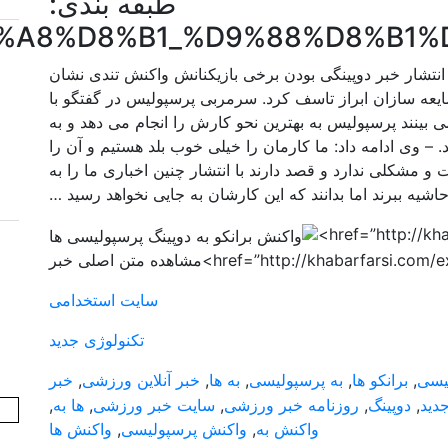
طبقه بندی:
%D8%AE%D8%A8%D8%B1_%D9%88%D8
 انتشار خبر دوپینگی بودن برخی بازیکنانش واکنش تندی نشان
شایعه سازان ابراز تاسف کرد. سرمربی پرسپولیس در گفتگو با
بینند پرسپولیس به بهترین نحو کارش را انجام می دهد و به
 – وی ادامه داد: ما کارمان را خیلی خوب بلد هستیم و آن را
 مشکلی ندارد و قصد دارند با انتشار چنین اخباری ما را به
اشیه ببرند اما بدانند که این کارشان به جایی نخواهد رسید …
href=”http://kh
href=”http://khabarfars>مشاهده متن اصلی خبر
سایت استخدامی
تکنولوژی جدید
لیسی
,
برانکو ها
,
به پرسپولیسی
,
به ها
,
خبر آنلاین ورزشی
,
خبر
دید
,
دوپینگ
,
روزنامه خبر ورزشی
,
سایت خبر ورزشی
,
ها به
,
واکنش به
,
واکنش پرسپولیسی
,
واکنش ها