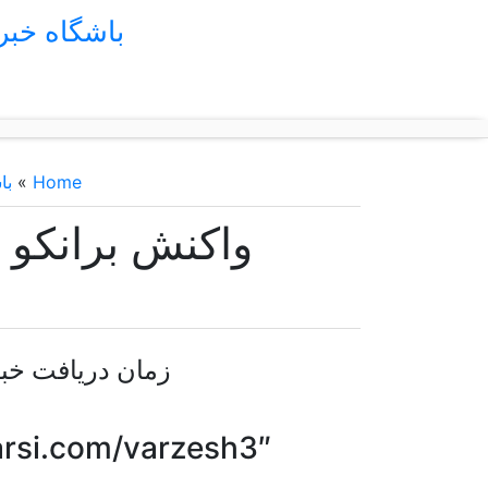
باشگاه خب
Home
»
با
واکنش برانکو 
زمان دریافت خبر: چهارشنبه ۲۱
barfarsi.com/varzesh3″