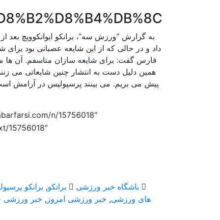
%B1%D8%B2%D8%B4%DB%8C
به گزارش “ورزش سه”، برانکو ایوانکوویچ بعد از
داد و در حالی که از این شایعه عصبانی بود برای 
فارس گفت: برای شایعه سازان متاسفم. آن ها می 
همین دلیل دست به انتشار چنین شایعاتی می زنند.
پیش می بریم. می بینند پرسپولیس در آرامش است و
ح
abarfarsi.com/n/15756018″>
i.com/ext/15756018″
باشگاه خبر ورزشی
برانکو
,
برانکو پرسپو
های ورزشی
,
خبر ورزشی امروز
,
خبر ورزشی ج