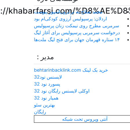
ref=”http://khabarfarsi.com/
محمد صلاح به ترابزون‌اسپور پیوست
اردلان: پرسپولیس آرزوی کودکی‌ام بود
سرمربی مطرح روی نیمکت زنان پرسپولیس
درخواست سرمربی پرسپولیس برای آغاز لیگ
۱۴ ستاره قهرمان جهان برای فتح لیگ ملت‌ها
مدیر :
خرید بک لینک behtarinbacklink.com
لایسنس نود32
پسورد نود 32
اوکلی لایسنس رایگان نود 32
همیار نود 32
بهترین سئو
رایگان
آنتی ویروس تحت شبکه